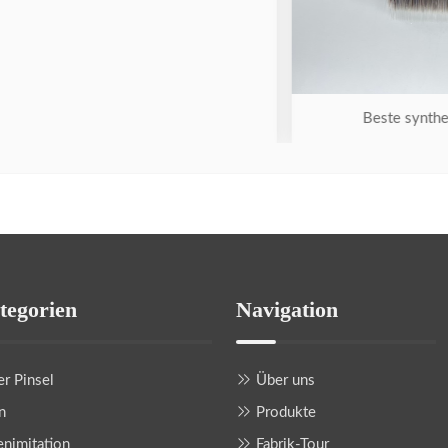
Beste synthetische Pi
tegorien
Navigation
r Pinsel
Über uns
n
Produkte
nimitation
Fabrik-Tour