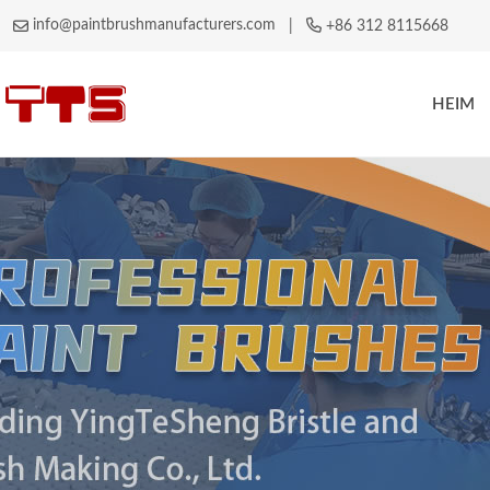
info@paintbrushmanufacturers.com
|
+86 312 8115668
HEIM