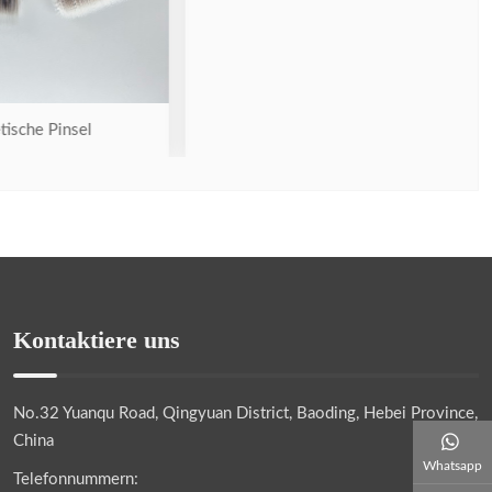
nsel
Kontaktiere uns
No.32 Yuanqu Road, Qingyuan District, Baoding, Hebei Province,
China
Whatsapp
Telefonnummern: