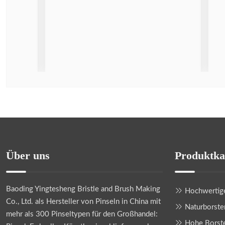
Über uns
Produktka
Baoding Yingtesheng Bristle and Brush Making
Hochwertige
Co., Ltd.
als Hersteller von Pinseln in China mit
Naturborste
mehr als 300 Pinseltypen für den Großhandel:
Hohe Borste