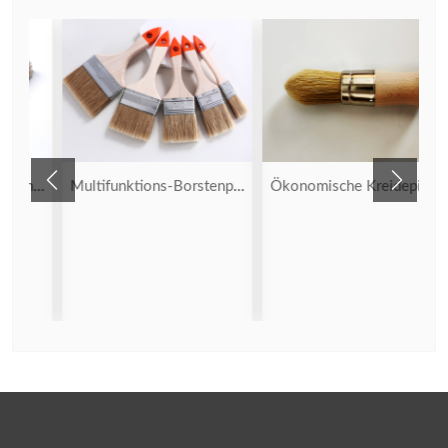
Bürste mit synthetischen Borsten
Multifunktions-Borstenpinsel
Ökonomische Kreidepinsel