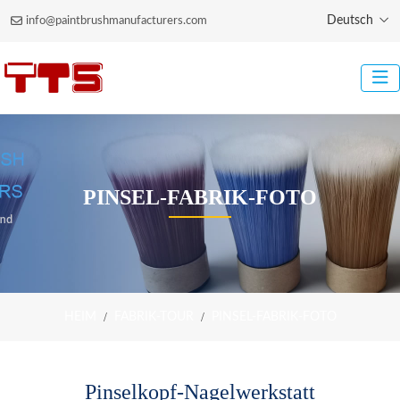
Deutsch
info@paintbrushmanufacturers.com
PINSEL-FABRIK-FOTO
HEIM
FABRIK-TOUR
PINSEL-FABRIK-FOTO
Pinselkopf-Nagelwerkstatt