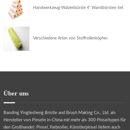
Handwerkzeug-Walzenbürste 4" Wandbürsten-Set
Verschiedene Arten von Stoffrollenköpfen
Über uns
Baoding Yingtesheng Bristle and Brush Making Co., Ltd.
als
Hersteller von Pinseln in China mit mehr als 300 Pinseltypen für
den Großhandel: Pinsel, Farbroller, Künstlerpinsel liefern auch