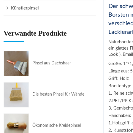
Der schwa
Künstlerpinsel
Borsten m
verschied
Lackierar
Verwandte Produkte
Naturborsten
ein glattes 
Look ), Emai
Pinsel aus Dachshaar
Größe: 1''/1,5
Länge aus: 
Griff: Holz
Borstentyp:
1. Reine sc
Die besten Pinsel für Wände
2.PET/PP Kun
3. Gemischte
Handhaben:
1.Holzgriff,
Ökonomische Kreidepinsel
2. Kunststof