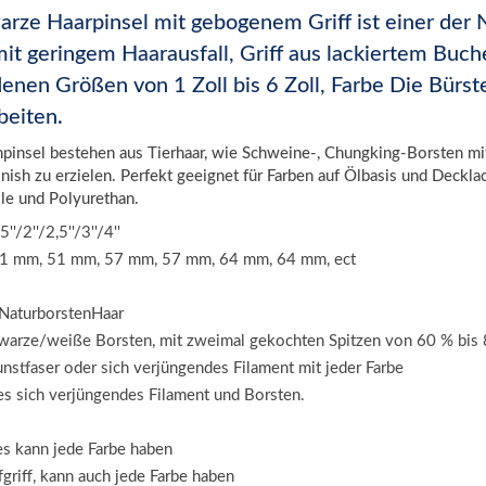
rze Haarpinsel mit gebogenem Griff ist einer der
it geringem Haarausfall, Griff aus lackiertem Buche
enen Größen von 1 Zoll bis 6 Zoll, Farbe Die Bürste
beiten.
pinsel bestehen aus Tierhaar, wie Schweine-, Chungking-Borsten mi
Finish zu erzielen. Perfekt geeignet für Farben auf Ölbasis und Deckla
lle und Polyurethan.
''/2''/2,5''/3''/4''
51 mm, 51 mm, 57 mm, 57 mm, 64 mm, 64 mm, ect
 NaturborstenHaar
hwarze/weiße Borsten, mit zweimal gekochten Spitzen von 60 % bis
stfaser oder sich verjüngendes Filament mit jeder Farbe
s sich verjüngendes Filament und Borsten.
 es kann jede Farbe haben
fgriff, kann auch jede Farbe haben