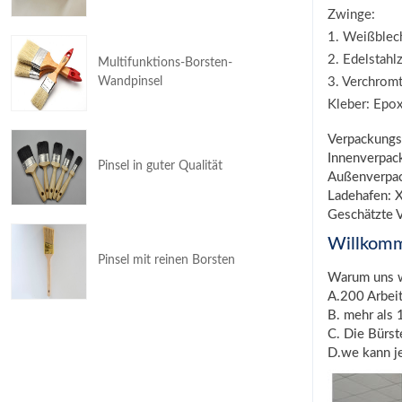
Zwinge:
1. Weißblech
2. Edelstahl
Multifunktions-Borsten-
Wandpinsel
3. Verchromt
Kleber: Epox
Verpackungs
Innenverpac
Pinsel in guter Qualität
Außenverpac
Ladehafen: X
Geschätzte V
Willkom
Pinsel mit reinen Borsten
Warum uns 
A.200 Arbei
B. mehr als 
C. Die Bürs
D.we kann j