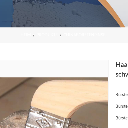
HEIM
PRODUKTE
CHINABORSTENPINSEL
Haa
sch
Bürste
Bürst
Bürste