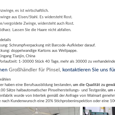
zwinge, es ist wirtschaftlich.
zwinge aus Eisen/Stahl. Es widersteht Rost.
e/vergoldete Zwinge, widersteht auch Rost.
idharz. Lassen Sie die Haare nicht abfallen.
details
kung: Schrumpfverpackung mit Barcode-Aufkleber darauf.
kung: doppelwandige Kartons aus Wellpappe.
ingang Tianjin, China
orlaufzeit: 1-30000 Stück 40 Tage, mehr als 30000 zu verhandelnd
men
Großhändler für Pinsel,
kontaktieren Sie uns fü
wählen
ter haben eine Berufsausbildung bestanden,
um die Qualität zu gewä
100 Sätze halbautomatischer Pinselherstellungs- und Testgeräte,
um d
tenfabrik wurde von Intertek gemäß der Anfrage von Walmart genehm
e nach Kundenwunsch eine 20% Stichprobeninspektion oder eine 100