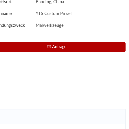
ftsort
Baoding, China
nname
YTS Custom Pinsel
ndungszweck
Malwerkzeuge
Anfrage