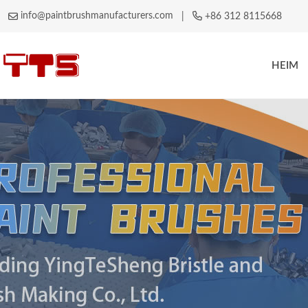
info@paintbrushmanufacturers.com
|
+86 312 8115668
HEIM