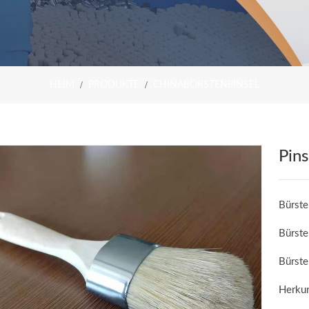
HEIM
PRODUKTE
CHINABORSTENPINSEL
Pins
Bürste
Bürst
Bürste
Herkun