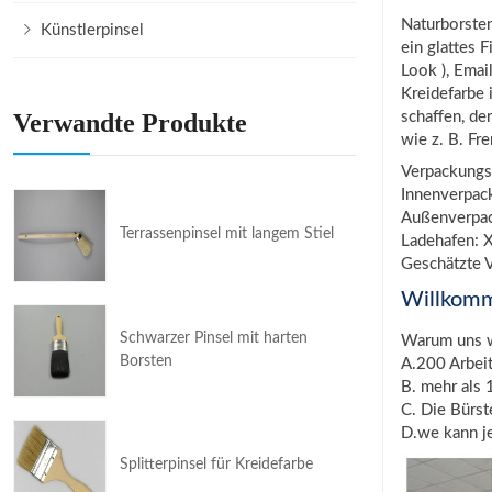
Naturborsten
Künstlerpinsel
ein glattes 
Look ), Emai
Kreidefarbe 
schaffen, de
Verwandte Produkte
wie z. B. Fre
Verpackungs
Innenverpac
Außenverpac
Terrassenpinsel mit langem Stiel
Ladehafen: X
Geschätzte V
Willkom
Schwarzer Pinsel mit harten
Warum uns 
Borsten
A.200 Arbei
B. mehr als 
C. Die Bürs
D.we kann j
Splitterpinsel für Kreidefarbe