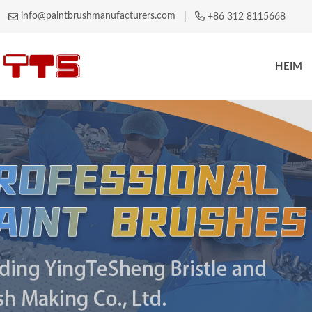
info@paintbrushmanufacturers.com
|
+86 312 8115668
HEIM