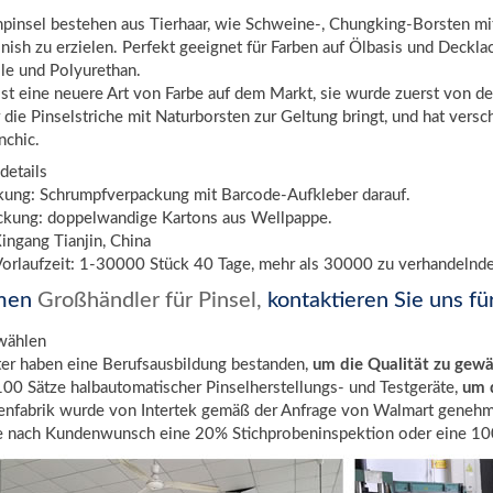
pinsel bestehen aus Tierhaar, wie Schweine-, Chungking-Borsten mi
Finish zu erzielen. Perfekt geeignet für Farben auf Ölbasis und Deckla
lle und Polyurethan.
ist eine neuere Art von Farbe auf dem Markt, sie wurde zuerst von 
r die Pinselstriche mit Naturborsten zur Geltung bringt, und hat vers
nchic.
details
kung: Schrumpfverpackung mit Barcode-Aufkleber darauf.
kung: doppelwandige Kartons aus Wellpappe.
ingang Tianjin, China
orlaufzeit: 1-30000 Stück 40 Tage, mehr als 30000 zu verhandelnd
men
Großhändler für Pinsel,
kontaktieren Sie uns fü
wählen
ter haben eine Berufsausbildung bestanden,
um die Qualität zu gewä
100 Sätze halbautomatischer Pinselherstellungs- und Testgeräte,
um d
tenfabrik wurde von Intertek gemäß der Anfrage von Walmart genehm
e nach Kundenwunsch eine 20% Stichprobeninspektion oder eine 100