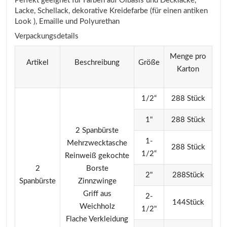
Perfekt geeignet für Farben auf Ölbasis und Decklacke,
Lacke, Schellack, dekorative Kreidefarbe (für einen antiken
Look ), Emaille und Polyurethan
Verpackungsdetails
Menge pro
Artikel
Beschreibung
Größe
Karton
1/2“
288 Stück
1"
288 Stück
2 Spanbürste
1-
Mehrzwecktasche
288 Stück
1/2“
Reinweiß gekochte
2
Borste
2"
288Stück
Spanbürste
Zinnzwinge
Griff aus
2-
144Stück
Weichholz
1/2"
Flache Verkleidung