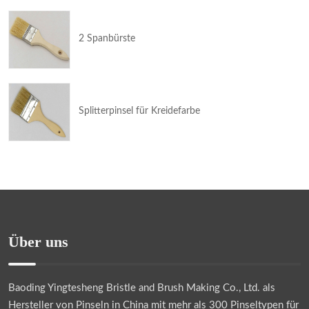
2 Spanbürste
Splitterpinsel für Kreidefarbe
Über uns
Baoding Yingtesheng Bristle and Brush Making Co., Ltd.
als
Hersteller von Pinseln in China mit mehr als 300 Pinseltypen für