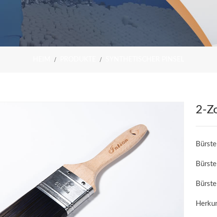
HEIM
PRODUKTE
SYNTHETISCHER PINSEL
2-Zo
Bürste
Bürst
Bürste
Herkun