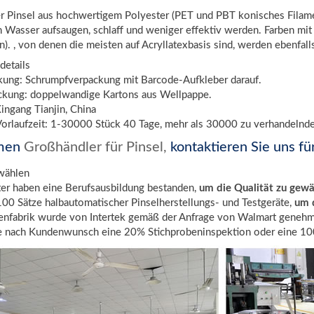
r Pinsel aus hochwertigem Polyester (PET und PBT konisches Filament
 Wasser aufsaugen, schlaff und weniger effektiv werden. Farben mi
). , von denen die meisten auf Acryllatexbasis sind, werden ebenfal
details
kung: Schrumpfverpackung mit Barcode-Aufkleber darauf.
kung: doppelwandige Kartons aus Wellpappe.
ingang Tianjin, China
orlaufzeit: 1-30000 Stück 40 Tage, mehr als 30000 zu verhandelnd
men
Großhändler für Pinsel,
kontaktieren Sie uns fü
wählen
ter haben eine Berufsausbildung bestanden,
um die Qualität zu gewä
100 Sätze halbautomatischer Pinselherstellungs- und Testgeräte,
um d
tenfabrik wurde von Intertek gemäß der Anfrage von Walmart genehm
e nach Kundenwunsch eine 20% Stichprobeninspektion oder eine 100