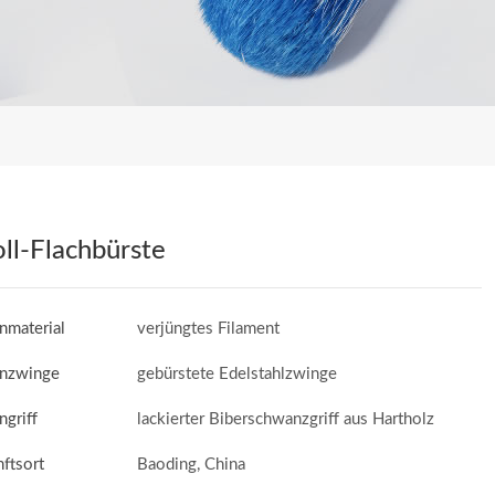
ll-Flachbürste
nmaterial
verjüngtes Filament
enzwinge
gebürstete Edelstahlzwinge
ngriff
lackierter Biberschwanzgriff aus Hartholz
ftsort
Baoding, China