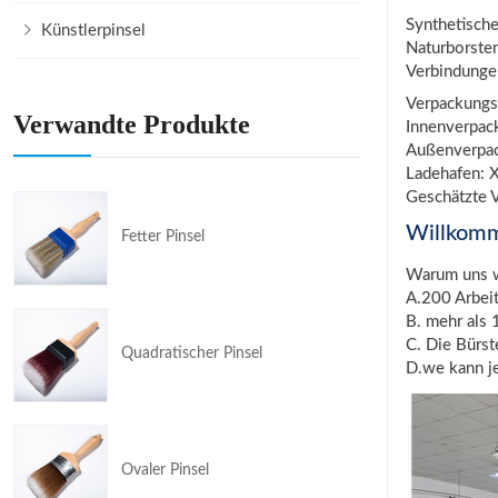
Synthetische
Künstlerpinsel
Naturborsten
Verbindungen
Verpackungs
Verwandte Produkte
Innenverpac
Außenverpac
Ladehafen: X
Geschätzte V
Willkom
Fetter Pinsel
Warum uns 
A.200 Arbei
B. mehr als 
C. Die Bürs
Quadratischer Pinsel
D.we kann j
Ovaler Pinsel