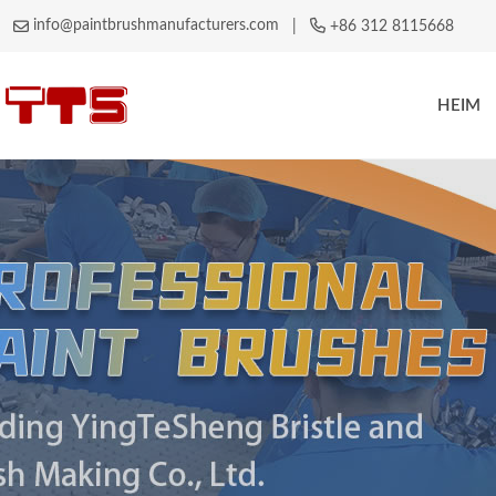
info@paintbrushmanufacturers.com
|
+86 312 8115668
HEIM