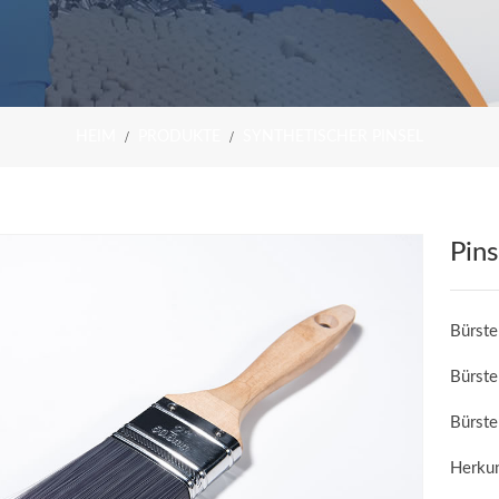
HEIM
PRODUKTE
SYNTHETISCHER PINSEL
Pins
Bürste
Bürst
Bürste
Herkun