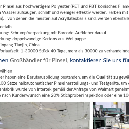
r Pinsel aus hochwertigem Polyester (PET und PBT konisches Filament
 Wasser aufsaugen, schlaff und weniger effektiv werden. Farben mi
). , von denen die meisten auf Acryllatexbasis sind, werden ebenfal
details
kung: Schrumpfverpackung mit Barcode-Aufkleber darauf.
kung: doppelwandige Kartons aus Wellpappe.
ingang Tianjin, China
orlaufzeit: 1-30000 Stück 40 Tage, mehr als 30000 zu verhandelnd
men
Großhändler für Pinsel,
kontaktieren Sie uns fü
wählen
ter haben eine Berufsausbildung bestanden,
um die Qualität zu gewä
100 Sätze halbautomatischer Pinselherstellungs- und Testgeräte,
um d
tenfabrik wurde von Intertek gemäß der Anfrage von Walmart genehm
e nach Kundenwunsch eine 20% Stichprobeninspektion oder eine 100