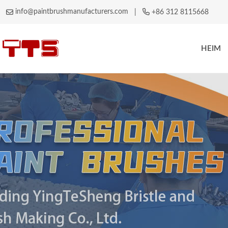
info@paintbrushmanufacturers.com
|
+86 312 8115668
HEIM