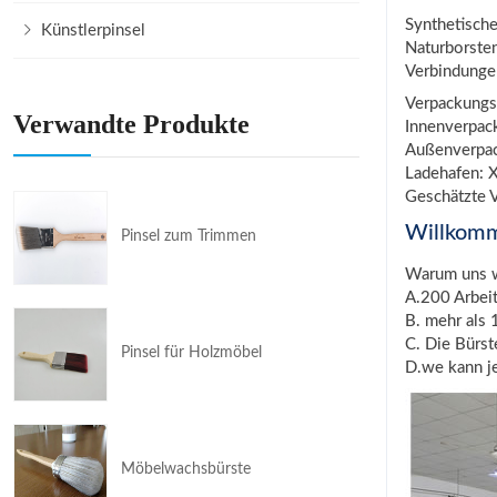
Synthetische
Künstlerpinsel
Naturborsten
Verbindungen
Verpackungs
Verwandte Produkte
Innenverpac
Außenverpac
Ladehafen: X
Geschätzte V
Willkom
Pinsel zum Trimmen
Warum uns 
A.200 Arbei
B. mehr als 
C. Die Bürs
Pinsel für Holzmöbel
D.we kann j
Möbelwachsbürste